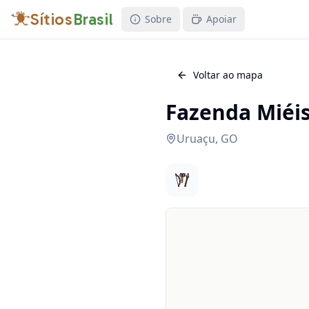
Sítios
Brasil
Sobre
Apoiar
Voltar ao mapa
Fazenda Miéi
Uruaçu
,
GO