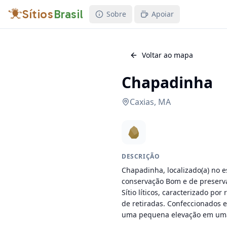
Sítios
Brasil
Sobre
Apoiar
Voltar ao mapa
Chapadinha
Caxias
,
MA
DESCRIÇÃO
Chapadinha, localizado(a) no e
conservação Bom e de preservaç
Sítio líticos, caracterizado por
de retiradas. Confeccionados em 
uma pequena elevação em uma p