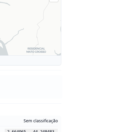
Sem classificação
-2.664065
,
-44.248483