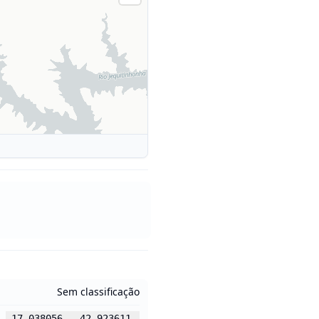
Sem classificação
-17.038056
,
-42.923611