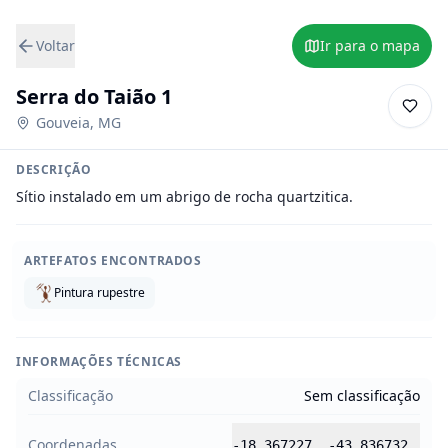
Voltar
Ir para o mapa
Serra do Taião 1
Gouveia
,
MG
DESCRIÇÃO
Sítio instalado em um abrigo de rocha quartzitica.
ARTEFATOS ENCONTRADOS
Pintura rupestre
INFORMAÇÕES TÉCNICAS
Classificação
Sem classificação
Coordenadas
-18.367227
,
-43.836732