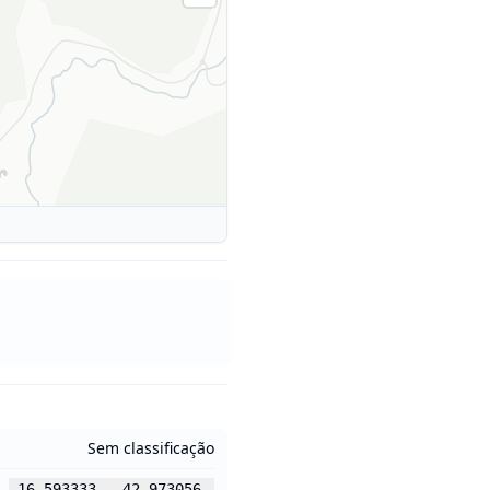
Sem classificação
-16.593333
,
-42.973056