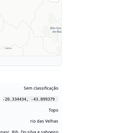
Sem classificação
-20.334434
,
-43.899379
Topo
rio das Velhas
nasc. Rib. Do silva e saboeiro