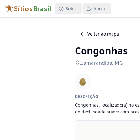
Sítios
Brasil
Sobre
Apoiar
Voltar ao mapa
Congonhas
Itamarandiba
,
MG
DESCRIÇÃO
Congonhas, localizado(a) no es
de declividade suave com prese