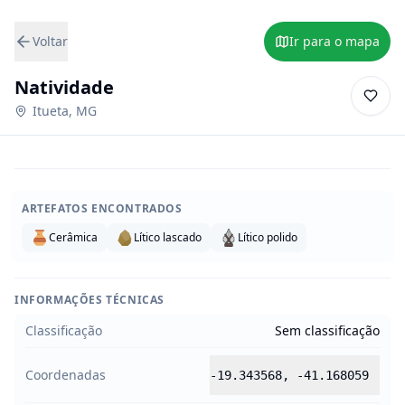
Voltar
Ir para o mapa
Natividade
Itueta
,
MG
ARTEFATOS ENCONTRADOS
Cerâmica
Lítico lascado
Lítico polido
INFORMAÇÕES TÉCNICAS
Classificação
Sem classificação
Coordenadas
-19.343568
,
-41.168059