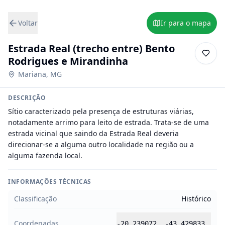
Voltar
Ir para o mapa
Estrada Real (trecho entre) Bento
Rodrigues e Mirandinha
Mariana
,
MG
DESCRIÇÃO
Sítio caracterizado pela presença de estruturas viárias, 
notadamente arrimo para leito de estrada. Trata-se de uma 
estrada vicinal que saindo da Estrada Real deveria 
direcionar-se a alguma outro localidade na região ou a 
alguma fazenda local.
INFORMAÇÕES TÉCNICAS
Classificação
Histórico
Coordenadas
-20.239072
,
-43.429833