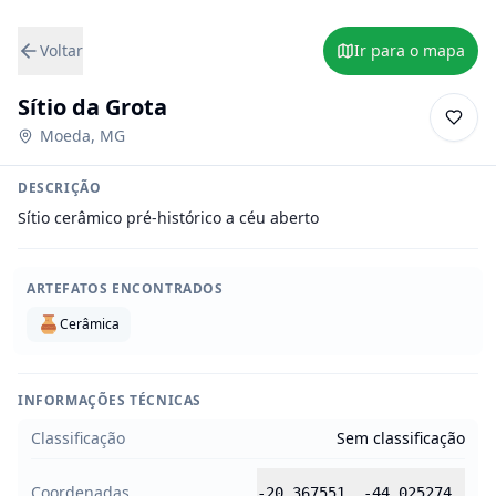
Voltar
Ir para o mapa
Sítio da Grota
Moeda
,
MG
DESCRIÇÃO
Sítio cerâmico pré-histórico a céu aberto
ARTEFATOS ENCONTRADOS
Cerâmica
INFORMAÇÕES TÉCNICAS
Classificação
Sem classificação
Coordenadas
-20.367551
,
-44.025274