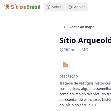
Sítios
Brasil
Sobre
Apoiar
Voltar ao mapa
Sítio Arqueol
Ritápolis
,
MG
DESCRIÇÃO
Trata-se de vestígios históric
com pedras, alguns assemelha
como arrimo do desnível do tr
apresentando estruturas histór
do início do século XIX.