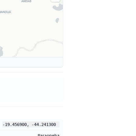
-19.456900
,
-44.241300
Paraopeba