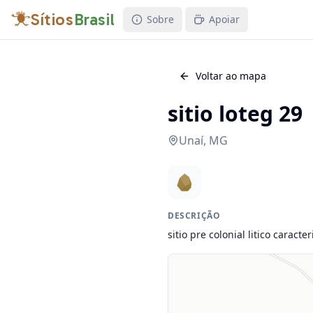
Sítios
Brasil
Sobre
Apoiar
Voltar ao mapa
sitio loteg 29
Unaí
,
MG
DESCRIÇÃO
sitio pre colonial litico caract