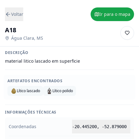
Voltar
Ir para o mapa
A18
Água Clara
,
MS
DESCRIÇÃO
material litico lascado em superficie
ARTEFATOS ENCONTRADOS
Lítico lascado
Lítico polido
INFORMAÇÕES TÉCNICAS
Coordenadas
-20.445200
,
-52.879000