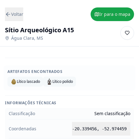
Voltar
Ir para o mapa
Sítio Arqueológico A15
Água Clara
,
MS
ARTEFATOS ENCONTRADOS
Lítico lascado
Lítico polido
INFORMAÇÕES TÉCNICAS
Classificação
Sem classificação
Coordenadas
-20.339456
,
-52.974459