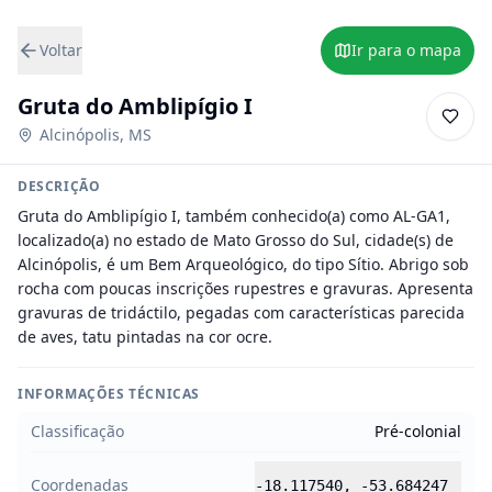
Voltar
Ir para o mapa
Gruta do Amblipígio I
Alcinópolis
,
MS
DESCRIÇÃO
Gruta do Amblipígio I, também conhecido(a) como AL-GA1, 
localizado(a) no estado de Mato Grosso do Sul, cidade(s) de 
Alcinópolis, é um Bem Arqueológico, do tipo Sítio. Abrigo sob 
rocha com poucas inscrições rupestres e gravuras. Apresenta 
gravuras de tridáctilo, pegadas com características parecida 
de aves, tatu pintadas na cor ocre.
INFORMAÇÕES TÉCNICAS
Classificação
Pré-colonial
Coordenadas
-18.117540
,
-53.684247