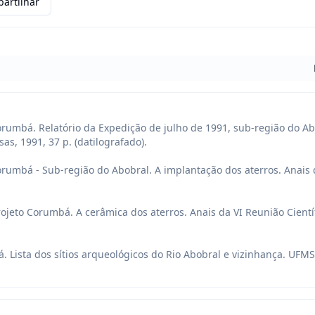
artilhar
orumbá. Relatório da Expedição de julho de 1991, sub-região do Ab
as, 1991, 37 p. (datilografado).

orumbá - Sub-região do Abobral. A implantação dos aterros. Anais d
rojeto Corumbá. A cerâmica dos aterros. Anais da VI Reunião Científic
á. Lista dos sítios arqueológicos do Rio Abobral e vizinhança. UFMS