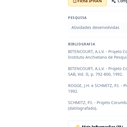
Ficha IPHAN
Comp
PESQUISA
Atividades desenvolvidas
BIBLIOGRAFIA
BITENCOURT, A.L.V. - Projeto C
Instituto Anchietano de Pesquis
BITENCOURT, A.L.V. - Projeto C
SAB, Vol. II, p. 792-800, 1992.

ROGGE, J.H. e SCHMITZ, P.I. - P
1992.

SCHMITZ, P.I. - Projeto Corumb
(datilografado).
Mais Informações (IA)