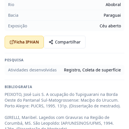
Rio
Abobral
Bacia
Paraguai
Exposição
Céu aberto
Ficha IPHAN
Compartilhar
PESQUISA
Atividades desenvolvidas
Registro, Coleta de superfície
BIBLIOGRAFIA
PEIXOTO, José Luis S. A ocupação do Tupiguarani na Borda 
Oeste do Pantanal Sul-Matogrossense: Maciþo do Urucum. 
Porto Alegre: PUCRS, 1995. 131p. (Dissertação de mestrado).

GIRELLI, Maribel. Lagedos com Gravuras na Região de 
Corumbá, MS. São Leopoldo: IAP/UNISINOS/UFMS, 1994. 
176p. (Dissertação de Mestrado)
