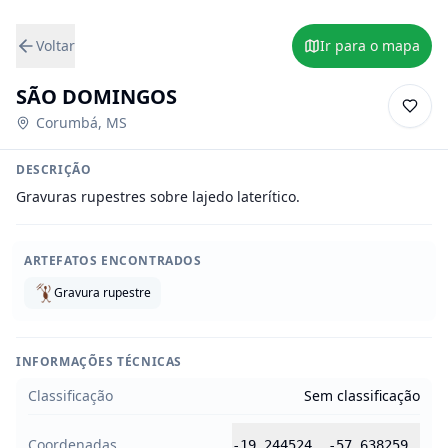
Voltar
Ir para o mapa
SÃO DOMINGOS
Corumbá
,
MS
DESCRIÇÃO
Gravuras rupestres sobre lajedo laterítico.
ARTEFATOS ENCONTRADOS
Gravura rupestre
INFORMAÇÕES TÉCNICAS
Classificação
Sem classificação
Coordenadas
-19.244524
,
-57.638259