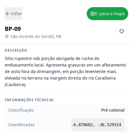
Voltar
Ir para o mapa
BP-09
São Vicente do Seridó
,
PB
DESCRIÇÃO
Sítio rupestre sob porção abrigada de rocha do 
embasamento local. Apresenta gravuras em um afloramento 
de xisto fora da drenangem, em porção levemente mais 
elevada no terreno na margem direita do rio Caraibeira 
(Caubeira).
INFORMAÇÕES TÉCNICAS
Classificação
Pré-colonial
Coordenadas
-6.870602
,
-36.529314