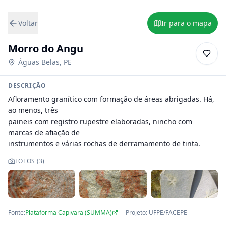
Voltar
Ir para o mapa
Morro do Angu
Águas Belas
,
PE
DESCRIÇÃO
Afloramento granítico com formação de áreas abrigadas. Há, 
ao menos, três

paineis com registro rupestre elaboradas, nincho com 
marcas de afiação de

instrumentos e várias rochas de derramamento de tinta.
FOTOS (
3
)
Fonte:
Plataforma Capivara (SUMMA)
— Projeto
:
UFPE/FACEPE