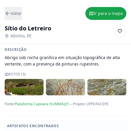
Voltar
Ir para o mapa
Sítio do Letreiro
Altinho
,
PE
DESCRIÇÃO
Abrigo sob rocha granítica em situação topográfica de alta 
vertente, com a presença de pinturas rupestres.
FOTOS (
3
)
Fonte:
Plataforma Capivara (SUMMA)
— Projeto
:
UFPE/FACEPE
ARTEFATOS ENCONTRADOS