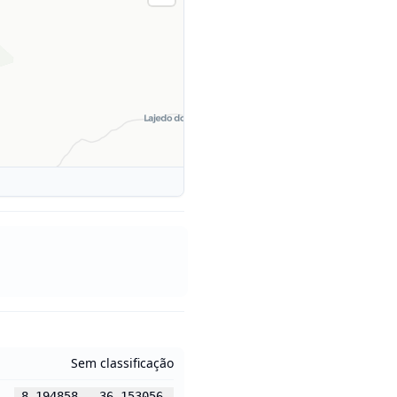
Sem classificação
-8.194858
,
-36.153056