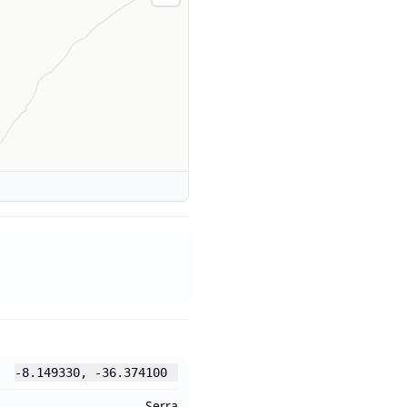
-8.149330
,
-36.374100
Serra