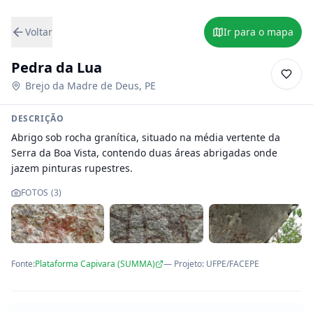
Voltar
Ir para o mapa
Pedra da Lua
Brejo da Madre de Deus
,
PE
DESCRIÇÃO
Abrigo sob rocha granítica, situado na média vertente da 
Serra da Boa Vista, contendo duas áreas abrigadas onde 
jazem pinturas rupestres.
FOTOS (
3
)
Fonte:
Plataforma Capivara (SUMMA)
— Projeto
:
UFPE/FACEPE