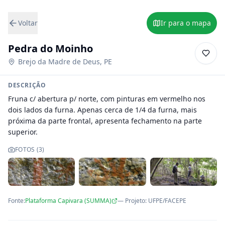
Voltar
Ir para o mapa
Pedra do Moinho
Brejo da Madre de Deus
,
PE
DESCRIÇÃO
Fruna c/ abertura p/ norte, com pinturas em vermelho nos 
dois lados da furna. Apenas cerca de 1/4 da furna, mais 
próxima da parte frontal, apresenta fechamento na parte 
superior.
FOTOS (
3
)
Fonte:
Plataforma Capivara (SUMMA)
— Projeto
:
UFPE/FACEPE