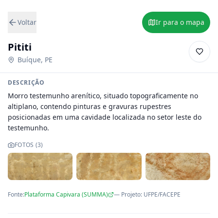
Voltar
Ir para o mapa
Pititi
Buíque
,
PE
DESCRIÇÃO
Morro testemunho arenítico, situado topograficamente no 
altiplano, contendo pinturas e gravuras rupestres 
posicionadas em uma cavidade localizada no setor leste do 
testemunho.
FOTOS (
3
)
Fonte:
Plataforma Capivara (SUMMA)
— Projeto
:
UFPE/FACEPE