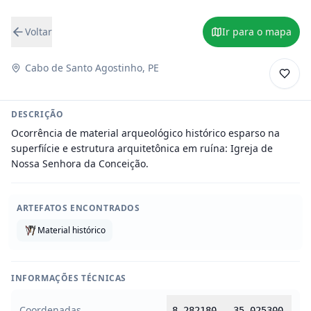
Voltar
Ir para o mapa
Cabo de Santo Agostinho
,
PE
DESCRIÇÃO
Ocorrência de material arqueológico histórico esparso na 
superfiície e estrutura arquitetônica em ruína: Igreja de 
Nossa Senhora da Conceição.
ARTEFATOS ENCONTRADOS
Material histórico
INFORMAÇÕES TÉCNICAS
Coordenadas
-8.282180
,
-35.025300