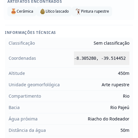
ARTEFATOS ENCONTRADOS
Cerâmica
Lítico lascado
Pintura rupestre
INFORMAÇÕES TÉCNICAS
Classificação
Sem classificação
Coordenadas
-8.305280
,
-39.514452
Altitude
450m
Unidade geomorfológica
Arte rupestre
Compartimento
Rio
Bacia
Rio Pajeú
Água próxima
Riacho do Rodeador
Distância da água
50m