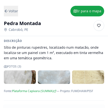
Voltar
Ir para o mapa
Pedra Montada
Cabrobó
,
PE
DESCRIÇÃO
Sítio de pinturas rupestres, localizado num matacão, onde 
localiza-se um painel com 1 m², executado em tinta vermelha 
em uma temática geométrica.
FOTOS (
3
)
Fonte:
Plataforma Capivara (SUMMA)
— Projeto
:
FUMDHAM/PISF