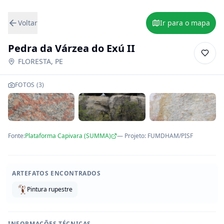
Voltar
Ir para o mapa
Pedra da Várzea do Exú II
FLORESTA
,
PE
FOTOS (
3
)
Fonte:
Plataforma Capivara (SUMMA)
— Projeto
:
FUMDHAM/PISF
ARTEFATOS ENCONTRADOS
Pintura rupestre
INFORMAÇÕES TÉCNICAS