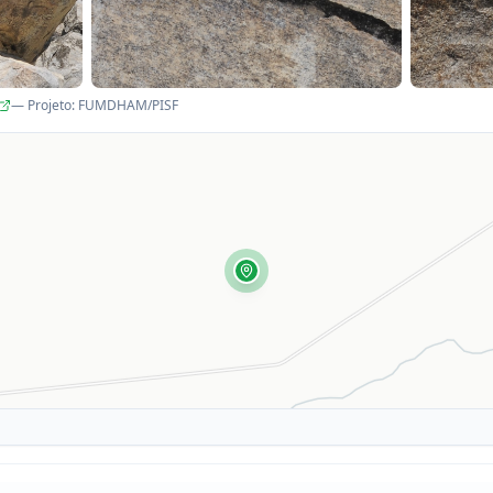
— Projeto
:
FUMDHAM/PISF