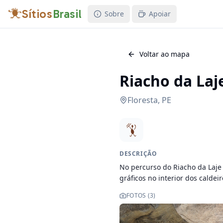
Sítios
Brasil
Sobre
Apoiar
Voltar ao mapa
Riacho da Laj
Floresta
,
PE
DESCRIÇÃO
No percurso do Riacho da Laje
gráficos no interior dos caldei
FOTOS (
3
)