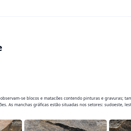
e
 observam-se blocos e matacões contendo pinturas e gravuras; tam
rões. As manchas gráficas estão situadas nos setores: sudoeste, lest