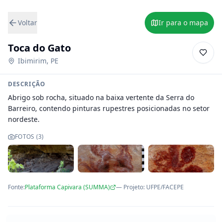
Voltar
Ir para o mapa
Toca do Gato
Ibimirim
,
PE
DESCRIÇÃO
Abrigo sob rocha, situado na baixa vertente da Serra do 
Barreiro, contendo pinturas rupestres posicionadas no setor 
nordeste.
FOTOS (
3
)
Fonte:
Plataforma Capivara (SUMMA)
— Projeto
:
UFPE/FACEPE