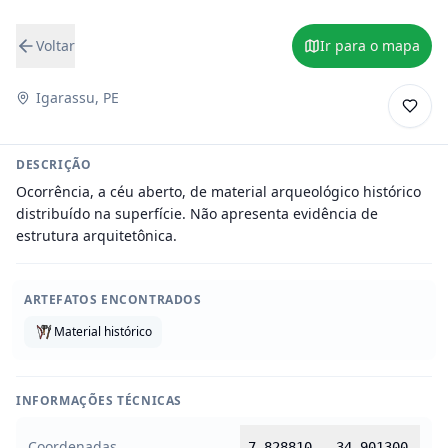
Voltar
Ir para o mapa
Igarassu
,
PE
DESCRIÇÃO
Ocorrência, a céu aberto, de material arqueológico histórico 
distribuído na superfície. Não apresenta evidência de 
estrutura arquitetônica.
ARTEFATOS ENCONTRADOS
Material histórico
INFORMAÇÕES TÉCNICAS
Coordenadas
-7.828810
,
-34.901300