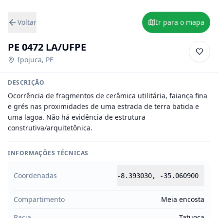
Voltar
Ir para o mapa
PE 0472 LA/UFPE
Ipojuca
,
PE
DESCRIÇÃO
Ocorrência de fragmentos de cerâmica utilitária, faiança fina 
e grés nas proximidades de uma estrada de terra batida e 
uma lagoa. Não há evidência de estrutura 
construtiva/arquitetônica.
INFORMAÇÕES TÉCNICAS
Coordenadas
-8.393030
,
-35.060900
Compartimento
Meia encosta
Bacia
Tatuoca