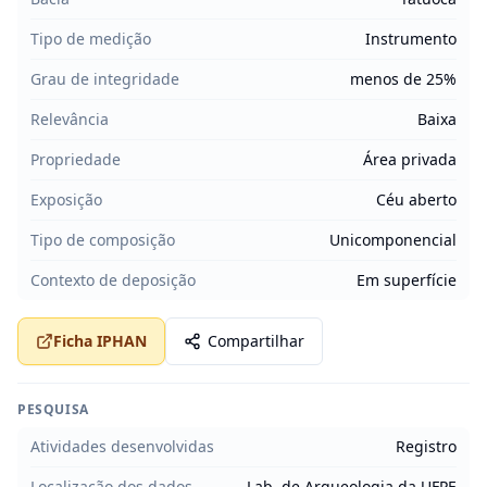
Tipo de medição
Instrumento
Grau de integridade
menos de 25%
Relevância
Baixa
Propriedade
Área privada
Exposição
Céu aberto
Tipo de composição
Unicomponencial
Contexto de deposição
Em superfície
Ficha IPHAN
Compartilhar
PESQUISA
Atividades desenvolvidas
Registro
Localização dos dados
Lab. de Arqueologia da UFPE