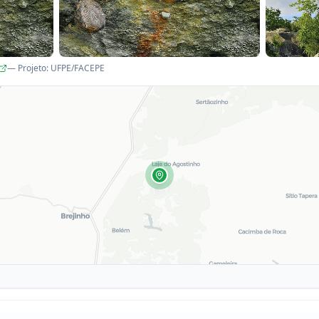
— Projeto
:
UFPE/FACEPE