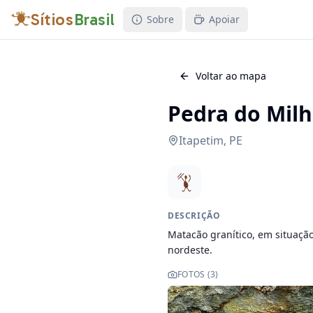
Sítios
Brasil
Sobre
Apoiar
Voltar ao mapa
Pedra do Mil
Itapetim
,
PE
DESCRIÇÃO
Matacão granítico, em situação
nordeste.
FOTOS (
3
)