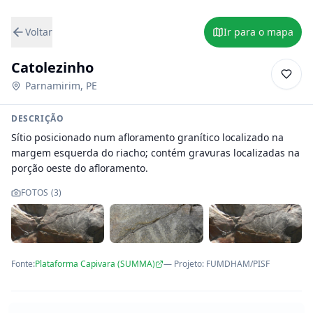
Voltar
Ir para o mapa
Catolezinho
Parnamirim
,
PE
DESCRIÇÃO
Sítio posicionado num afloramento granítico localizado na 
margem esquerda do riacho; contém gravuras localizadas na 
porção oeste do afloramento.
FOTOS (
3
)
Fonte:
Plataforma Capivara (SUMMA)
— Projeto
:
FUMDHAM/PISF