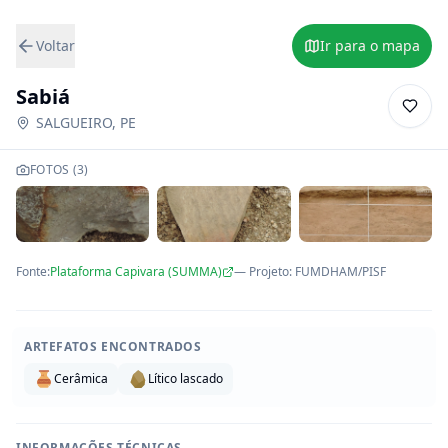
Voltar
Ir para o mapa
Sabiá
SALGUEIRO
,
PE
FOTOS (
3
)
Fonte:
Plataforma Capivara (SUMMA)
— Projeto
:
FUMDHAM/PISF
ARTEFATOS ENCONTRADOS
Cerâmica
Lítico lascado
INFORMAÇÕES TÉCNICAS