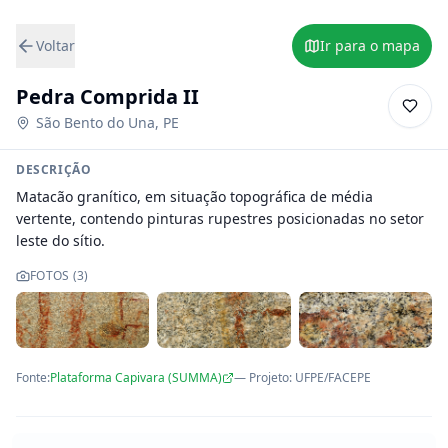
Voltar
Ir para o mapa
Pedra Comprida II
São Bento do Una
,
PE
DESCRIÇÃO
Matacão granítico, em situação topográfica de média 
vertente, contendo pinturas rupestres posicionadas no setor 
leste do sítio.
FOTOS (
3
)
Fonte:
Plataforma Capivara (SUMMA)
— Projeto
:
UFPE/FACEPE