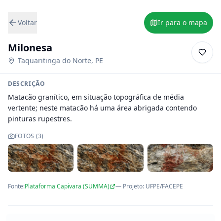
Voltar
Ir para o mapa
Milonesa
Taquaritinga do Norte
,
PE
DESCRIÇÃO
Matacão granítico, em situação topográfica de média 
vertente; neste matacão há uma área abrigada contendo 
pinturas rupestres.
FOTOS (
3
)
Fonte:
Plataforma Capivara (SUMMA)
— Projeto
:
UFPE/FACEPE