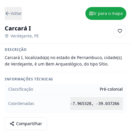
Voltar
Ir para o mapa
Carcará I
Verdejante
,
PE
DESCRIÇÃO
Carcará I, localizado(a) no estado de Pernambuco, cidade(s) 
de Verdejante, é um Bem Arqueológico, do tipo Sítio.
INFORMAÇÕES TÉCNICAS
Classificação
Pré-colonial
Coordenadas
-7.965328
,
-39.037266
Compartilhar