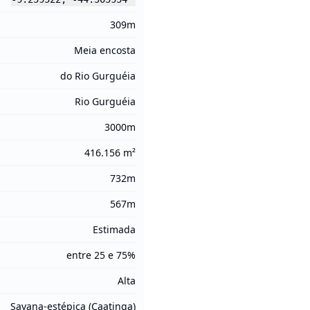
309m
Meia encosta
do Rio Gurguéia
Rio Gurguéia
3000m
416.156 m²
732m
567m
Estimada
entre 25 e 75%
Alta
Savana-estépica (Caatinga)