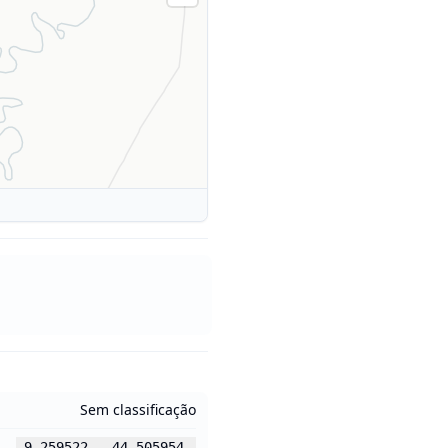
Sem classificação
-9.259522
,
-44.505954