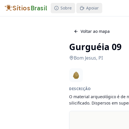
Sítios
Brasil
Sobre
Apoiar
Voltar ao mapa
Gurguéia 09
Bom Jesus
,
PI
DESCRIÇÃO
O material arqueológico é de n
silicificado. Dispersos em sup