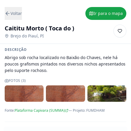
Voltar
Ir para o mapa
Caititu Morto ( Toca do )
Brejo do Piauí
,
PI
DESCRIÇÃO
Abrigo sob rocha localizado no Baixão do Chaves, nele há 
poucos grafismos pintados nos diversos nichos apresentados 
pelo suporte rochoso.
FOTOS (
3
)
Fonte:
Plataforma Capivara (SUMMA)
— Projeto
:
FUMDHAM