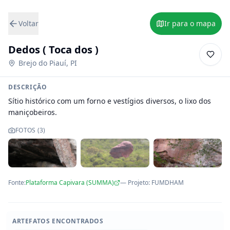
Voltar
Ir para o mapa
Dedos ( Toca dos )
Brejo do Piauí
,
PI
DESCRIÇÃO
Sítio histórico com um forno e vestígios diversos, o lixo dos 
maniçobeiros.
FOTOS (
3
)
Fonte:
Plataforma Capivara (SUMMA)
— Projeto
:
FUMDHAM
ARTEFATOS ENCONTRADOS