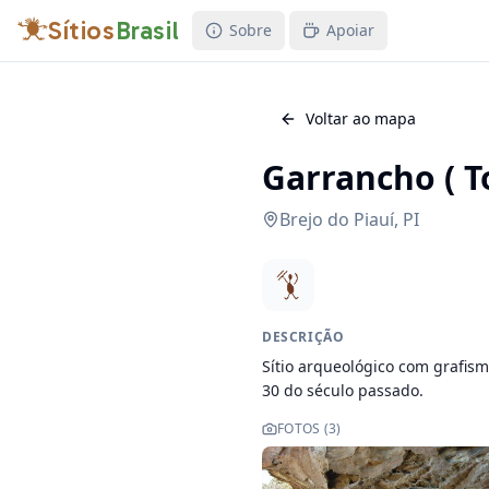
Sítios
Brasil
Sobre
Apoiar
Voltar ao mapa
Garrancho ( T
Brejo do Piauí
,
PI
DESCRIÇÃO
Sítio arqueológico com grafism
30 do século passado.
FOTOS (
3
)