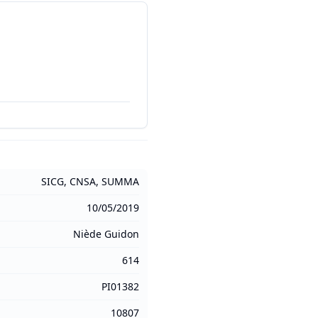
SICG, CNSA, SUMMA
10/05/2019
Niède Guidon
614
PI01382
10807