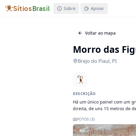
Sítios
Brasil
Sobre
Apoiar
Voltar ao mapa
Morro das Figu
Brejo do Piauí
,
PI
DESCRIÇÃO
Há um único painel com um gra
direita, de uns 15 metros de 
FOTOS (
3
)