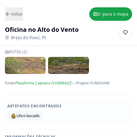
Voltar
Ir para o mapa
Oficina no Alto do Vento
Brejo do Piauí
,
PI
FOTOS (
2
)
Fonte:
Plataforma Capivara (SUMMA)
— Projeto
:
FUMDHAM
ARTEFATOS ENCONTRADOS
Lítico lascado
INFORMAÇÕES TÉCNICAS