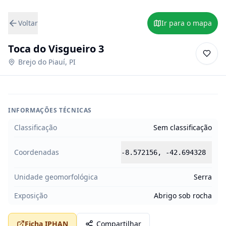
Voltar
Ir para o mapa
Toca do Visgueiro 3
Brejo do Piauí
,
PI
INFORMAÇÕES TÉCNICAS
Classificação
Sem classificação
Coordenadas
-8.572156
,
-42.694328
Unidade geomorfológica
Serra
Exposição
Abrigo sob rocha
Ficha IPHAN
Compartilhar