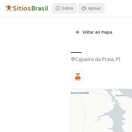
Sítios
Brasil
Sobre
Apoiar
Voltar ao mapa
___
Cajueiro da Praia
,
PI