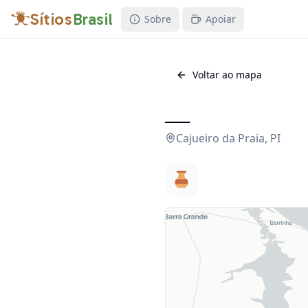
Sítios
Brasil
Sobre
Apoiar
Voltar ao mapa
___
Cajueiro da Praia
,
PI