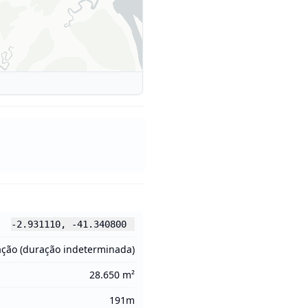
-2.931110
,
-41.340800
ação (duração indeterminada)
28.650 m²
191m